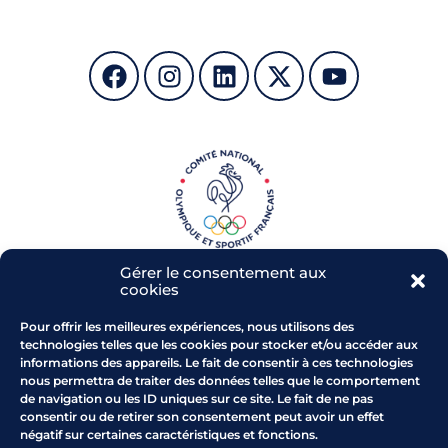
t
d
n
e
a
v
v
u
i
e
g
s
a
É
t
v
Gérer le consentement aux
cookies
i
è
Pour offrir les meilleures expériences, nous utilisons des
o
n
technologies telles que les cookies pour stocker et/ou accéder aux
informations des appareils. Le fait de consentir à ces technologies
Parc de l'Arbois - RD 543
n
e
nous permettra de traiter des données telles que le comportement
13 480 CABRIES
de navigation ou les ID uniques sur ce site. Le fait de ne pas
d
m
Comment venir au CROS
consentir ou de retirer son consentement peut avoir un effet
négatif sur certaines caractéristiques et fonctions.
Horaires : du lundi au vendredi