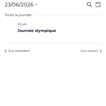
R
N
23/06/2026
RECHER
JOU
Sélectionnez
e
a
Toute la journée
une
c
v
23 juin
date.
h
i
Journée olympique
e
g
r
a
Jour précédent
Jour suivant
c
t
h
i
e
o
e
n
t
d
n
e