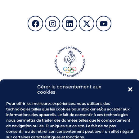
a
v
v
u
i
e
g
s
a
É
t
v
i
è
o
n
Gérer le consentement aux
n
e
cookies
d
m
Pour offrir les meilleures expériences, nous utilisons des
technologies telles que les cookies pour stocker et/ou accéder aux
e
e
Parc de l'Arbois - RD 543
informations des appareils. Le fait de consentir à ces technologies
13 480 CABRIES
nous permettra de traiter des données telles que le comportement
v
n
de navigation ou les ID uniques sur ce site. Le fait de ne pas
Comment venir au CROS
consentir ou de retirer son consentement peut avoir un effet négatif
u
t
Horaires : du lundi au vendredi
sur certaines caractéristiques et fonctions.