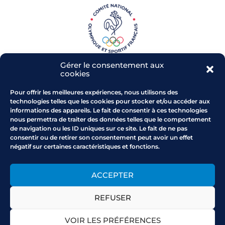
Gérer le consentement aux
cookies
Pour offrir les meilleures expériences, nous utilisons des
technologies telles que les cookies pour stocker et/ou accéder aux
informations des appareils. Le fait de consentir à ces technologies
Parc de l'Arbois - RD 543
nous permettra de traiter des données telles que le comportement
13 480 CABRIES
de navigation ou les ID uniques sur ce site. Le fait de ne pas
Comment venir au CROS
consentir ou de retirer son consentement peut avoir un effet
négatif sur certaines caractéristiques et fonctions.
Horaires : du lundi au vendredi
9h-12h30/14h-17h
0442102200
ACCEPTER
provencealpescotedazur
@franceolympique.com
REFUSER
VOIR LES PRÉFÉRENCES
Mentions légales
Politique de cookies
CGU