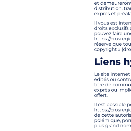
et demeureront 
distribution, t
exprès et préal
Il vous est inte
droits exclusifs
pouvez faire un
https://crosreg
réserve que tou
copyright » (dro
Liens h
Le site Internet
édités ou contr
titre de commod
exprès ou implic
offert.
Il est possible 
https://crosreg
de cette autorisa
polémique, porn
plus grand nom