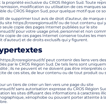
la propriété exclusive du CROS Région Sud. Toute repr
ransmission, modification ou utilisation de ces marques s
able du CROS Région Sud, pour quelque motif que ce soit,
rdit de supprimer tout avis de droit d’auteur, de marque 
 du site https://crosregionsud.fr/ ou de tout contenu qui y
e seule copie des pages Internet publiées sur le site
ionsud.fr/ pour votre usage privé, personnel et non comm
te copie de ces pages Internet conserve toutes les men
it d’auteur) et de droits exclusifs qui y figurent.
ypertextes
 https://crosregionsud.fr/ peut contenir des liens vers des
ôlés par le CROS Région Sud. De tels liens sont uniquem
ité ; ils ne peuvent et ne doivent pas être interprétés
ite de ces sites, de leur contenu ou de tout produit ou s
pour un tiers de créer un lien vers une page du site
ionsud.fr/ sans autorisation expresse du CROS Région Su
tion les sites diffusant des informations à caractères illic
ographique, xénophobe ou pouvant porter atteinte à la 
bre.