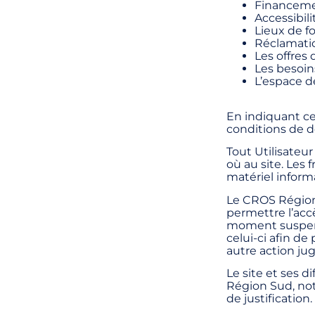
Financem
Accessibili
Lieux de f
Réclamati
Les offres
Les besoin
L’espace d
En indiquant ce
conditions de d
Tout Utilisateu
où au site. Les 
matériel inform
Le CROS Région 
permettre l’accè
moment suspendr
celui-ci afin d
autre action ju
Le site et ses 
Région Sud, not
de justification.