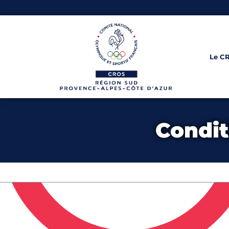
Le C
Condit