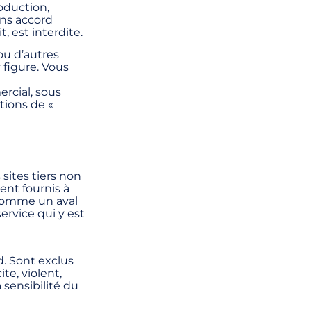
oduction,
ans accord
 est interdite.
ou d’autres
 figure. Vous
ercial, sous
tions de «
 sites tiers non
ent fournis à
 comme un aval
ervice qui y est
d. Sont exclus
ite, violent,
sensibilité du