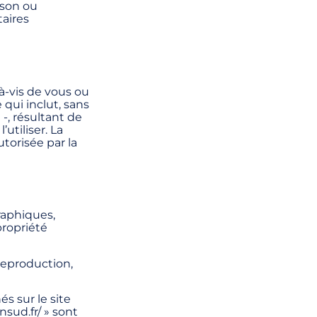
ison ou
aires
à-vis de vous ou
 qui inclut, sans
-, résultant de
’utiliser. La
torisée par la
raphiques,
propriété
 reproduction,
s sur le site
nsud.fr/ » sont