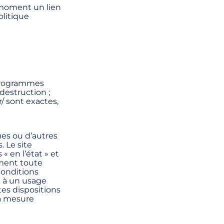
t moment un lien
olitique
, programmes
destruction ;
/ sont exactes,
ues ou d’autres
. Le site
« en l’état » et
ément toute
conditions
e à un usage
tes dispositions
la mesure