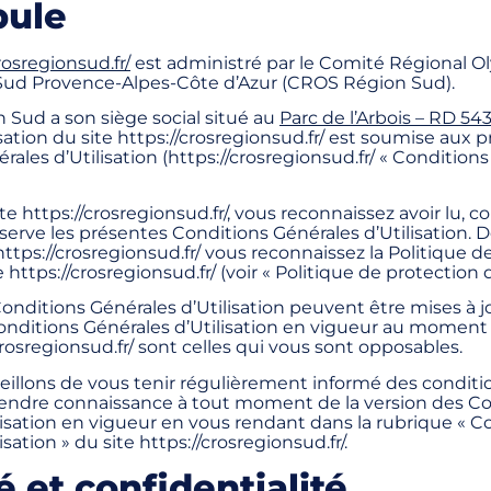
ule
rosregionsud.fr/
est administré par le Comité Régional 
Sud Provence-Alpes-Côte d’Azur (CROS Région Sud).
Sud a son siège social situé au
Parc de l’Arbois – RD 54
ilisation du site https://crosregionsud.fr/ est soumise aux 
ales d’Utilisation (https://crosregionsud.fr/ « Condition
site https://crosregionsud.fr/, vous reconnaissez avoir lu, c
serve les présentes Conditions Générales d’Utilisation.
e https://crosregionsud.fr/ vous reconnaissez la Politique 
https://crosregionsud.fr/ (voir « Politique de protection
onditions Générales d’Utilisation peuvent être mises à j
ditions Générales d’Utilisation en vigueur au moment de
crosregionsud.fr/ sont celles qui vous sont opposables.
illons de vous tenir régulièrement informé des conditi
endre connaissance à tout moment de la version des Co
lisation en vigueur en vous rendant dans la rubrique « C
sation » du site https://crosregionsud.fr/.
é et confidentialité