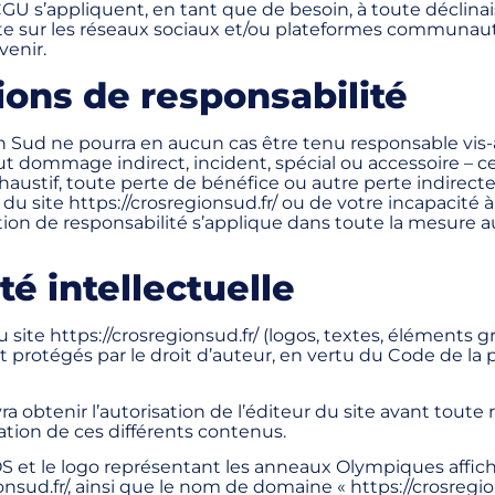
GU s’appliquent, en tant que de besoin, à toute déclina
te sur les réseaux sociaux et/ou plateformes communaut
venir.
ions de responsabilité
Sud ne pourra en aucun cas être tenu responsable vis-
ut dommage indirect, incident, spécial ou accessoire – ce
haustif, toute perte de bénéfice ou autre perte indirecte 
 du site https://crosregionsud.fr/ ou de votre incapacité à l
tion de responsabilité s’applique dans toute la mesure au
té intellectuelle
site https://crosregionsud.fr/ (logos, textes, éléments g
nt protégés par le droit d’auteur, en vertu du Code de la 
vra obtenir l’autorisation de l’éditeur du site avant toute
ation de ces différents contenus.
et le logo représentant les anneaux Olympiques affiché
onsud.fr/, ainsi que le nom de domaine « https://crosregio