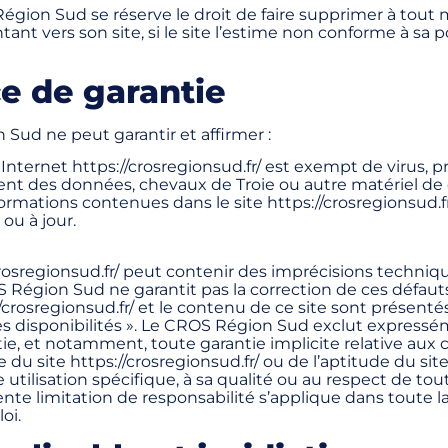
Région Sud se réserve le droit de faire supprimer à tou
ant vers son site, si le site l’estime non conforme à sa p
e de garantie
Sud ne peut garantir et affirmer :
e Internet https://crosregionsud.fr/ est exempt de virus
nt des données, chevaux de Troie ou autre matériel de 
formations contenues dans le site https://crosregionsud.fr
ou à jour.
/crosregionsud.fr/ peut contenir des imprécisions techniq
S Région Sud ne garantit pas la correction de ces défauts
/crosregionsud.fr/ et le contenu de ce site sont présentés 
es disponibilités ». Le CROS Région Sud exclut express
ie, et notamment, toute garantie implicite relative aux 
 du site https://crosregionsud.fr/ ou de l’aptitude du sit
utilisation spécifique, à sa qualité ou au respect de tou
sente limitation de responsabilité s’applique dans toute 
oi.