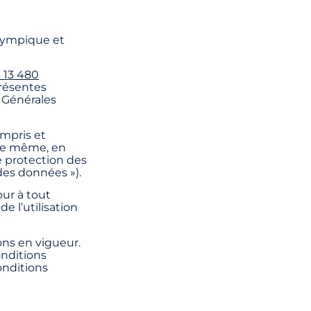
Olympique et
3 13 480
présentes
s Générales
ompris et
 De même, en
de protection des
 des données »).
our à tout
 l’utilisation
ons en vigueur.
nditions
onditions