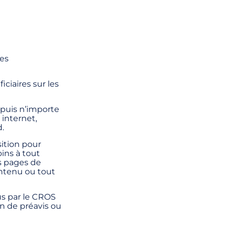
res
ciaires sur les
epuis n’importe
 internet,
.
ition pour
oins à tout
s pages de
ontenu ou tout
us par le CROS
n de préavis ou