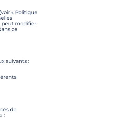
voir « Politique
elles
 peut modifier
dans ce
ux suivants :
hérents
ices de
 :