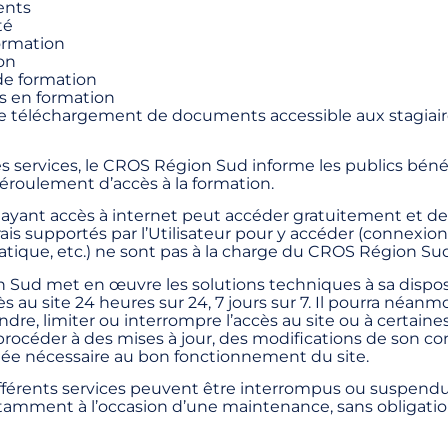
ents
té
ormation
on
 de formation
s en formation
e téléchargement de documents accessible aux stagiai
s services, le CROS Région Sud informe les publics bénéfi
éroulement d’accès à la formation.
r ayant accès à internet peut accéder gratuitement et d
frais supportés par l’Utilisateur pour y accéder (connexion
atique, etc.) ne sont pas à la charge du CROS Région Sud
Sud met en œuvre les solutions techniques à sa dispos
s au site 24 heures sur 24, 7 jours sur 7. Il pourra néanm
e, limiter ou interrompre l’accès au site ou à certaine
e procéder à des mises à jour, des modifications de son c
gée nécessaire au bon fonctionnement du site.
différents services peuvent être interrompus ou suspend
amment à l’occasion d’une maintenance, sans obligatio