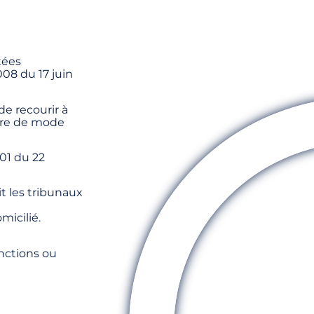
tées
08 du 17 juin
 de recourir à
ure de mode
01 du 22
it les tribunaux
micilié.
onctions ou