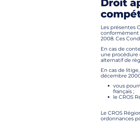
Droit a
compét
Les présentes C
conformément a
2008. Ces Condit
En cas de contest
une procédure 
alternatif de r
En cas de litig
décembre 2000
vous pourre
français ;
le CROS Rég
Le CROS Région 
ordonnances pou