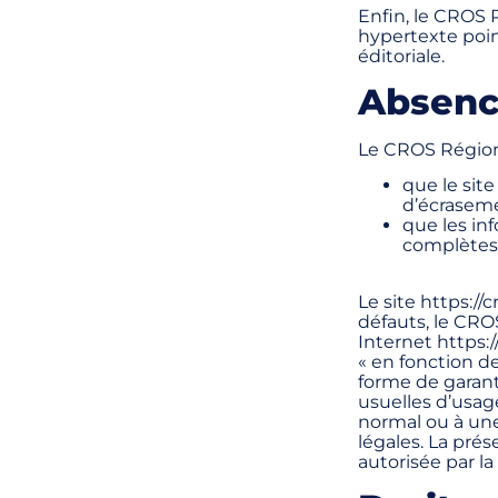
Enfin, le CROS 
hypertexte point
éditoriale.
Absenc
Le CROS Région 
que le sit
d’écraseme
que les in
complètes 
Le site https:/
défauts, le CRO
Internet https:/
« en fonction d
forme de garant
usuelles d’usage
normal ou à une 
légales. La pré
autorisée par la l