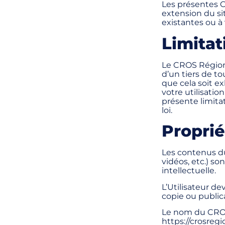
Les présentes C
extension du si
existantes ou à 
Limitat
Le CROS Région 
d’un tiers de to
que cela soit ex
votre utilisation
présente limita
loi.
Proprié
Les contenus du 
vidéos, etc.) so
intellectuelle.
L’Utilisateur de
copie ou public
Le nom du CROS 
https://crosregi