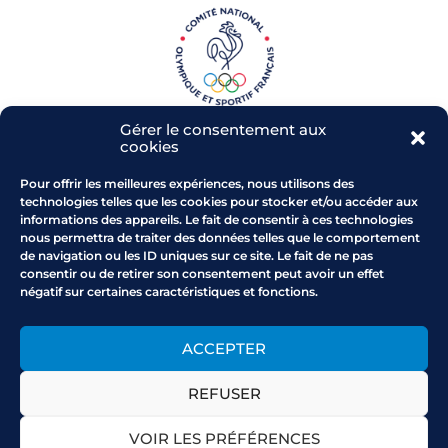
Gérer le consentement aux
cookies
Pour offrir les meilleures expériences, nous utilisons des
technologies telles que les cookies pour stocker et/ou accéder aux
informations des appareils. Le fait de consentir à ces technologies
Parc de l'Arbois - RD 543
nous permettra de traiter des données telles que le comportement
13 480 CABRIES
de navigation ou les ID uniques sur ce site. Le fait de ne pas
Comment venir au CROS
consentir ou de retirer son consentement peut avoir un effet
négatif sur certaines caractéristiques et fonctions.
Horaires : du lundi au vendredi
9h-12h30/14h-17h
0442102200
ACCEPTER
provencealpescotedazur
@franceolympique.com
REFUSER
VOIR LES PRÉFÉRENCES
Mentions légales
Politique de cookies
CGU