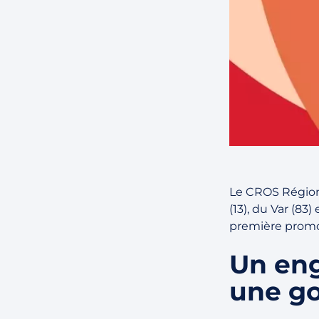
Le CROS Région
(13), du Var (83
première promo
Un en
une go