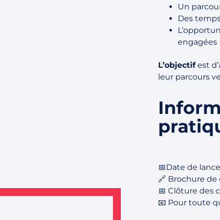
Un parcou
Des temps 
L’opportun
engagées
L’objectif
est d
leur parcours v
Inform
pratiq
📅Date de lance
🔗 Brochure de 
📅 Clôture des 
📧 Pour toute 