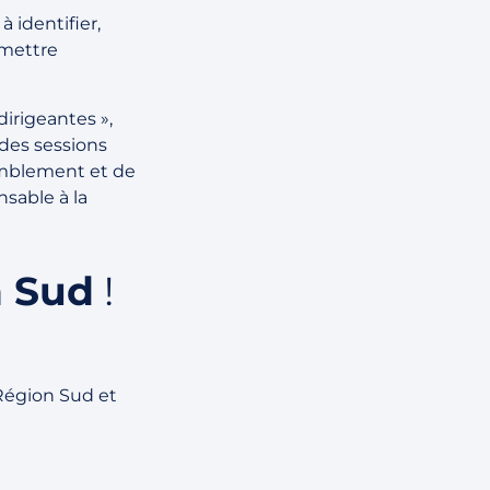
 identifier,
rmettre
irigeantes »,
des sessions
emblement et de
nsable à la
n Sud
!
 Région Sud et