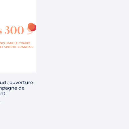
ud : ouverture
ampagne de
nt
6