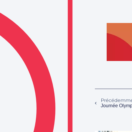
Précédemm
Journée Olym