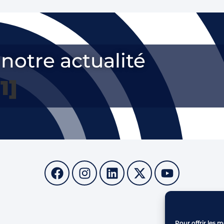
notre actualité
1]
Parc d
13 48
Pour offrir les m