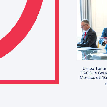
Un partenari
CROS, le Gou
Monaco et l’E
1