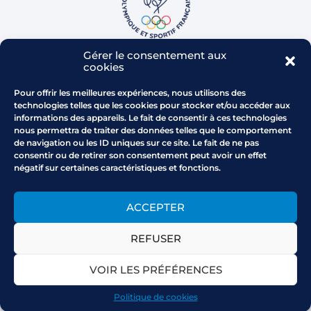
Gérer le consentement aux
cookies
Pour offrir les meilleures expériences, nous utilisons des
technologies telles que les cookies pour stocker et/ou accéder aux
informations des appareils. Le fait de consentir à ces technologies
Parc de l'Arbois - RD 543
nous permettra de traiter des données telles que le comportement
13 480 CABRIES
de navigation ou les ID uniques sur ce site. Le fait de ne pas
Comment venir au CROS
consentir ou de retirer son consentement peut avoir un effet
négatif sur certaines caractéristiques et fonctions.
Horaires : du lundi au vendredi
9h-12h30/14h-17h
0442102200
ACCEPTER
provencealpescotedazur
@franceolympique.com
REFUSER
VOIR LES PRÉFÉRENCES
Mentions légales
Politique de cookies
CGU
Politique de confidentialité
Politique de cookies
© 2024 Tous droits réservés.