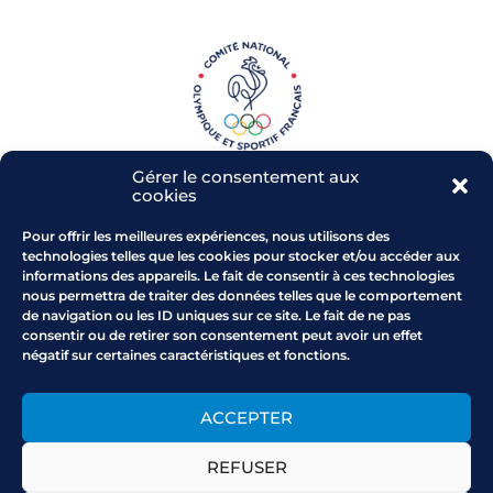
Gérer le consentement aux
cookies
Pour offrir les meilleures expériences, nous utilisons des
technologies telles que les cookies pour stocker et/ou accéder aux
informations des appareils. Le fait de consentir à ces technologies
Parc de l'Arbois - RD 543
nous permettra de traiter des données telles que le comportement
13 480 CABRIES
de navigation ou les ID uniques sur ce site. Le fait de ne pas
Comment venir au CROS
consentir ou de retirer son consentement peut avoir un effet
négatif sur certaines caractéristiques et fonctions.
Horaires : du lundi au vendredi
9h-12h30/14h-17h
0442102200
ACCEPTER
provencealpescotedazur
@franceolympique.com
REFUSER