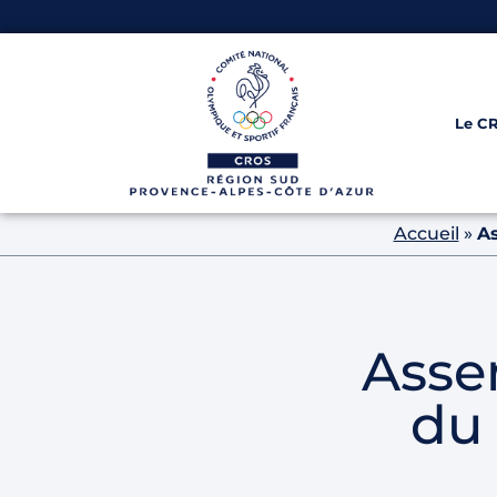
Le C
Accueil
»
As
Asse
du