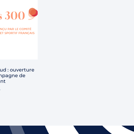
ud : ouverture
ampagne de
nt
6