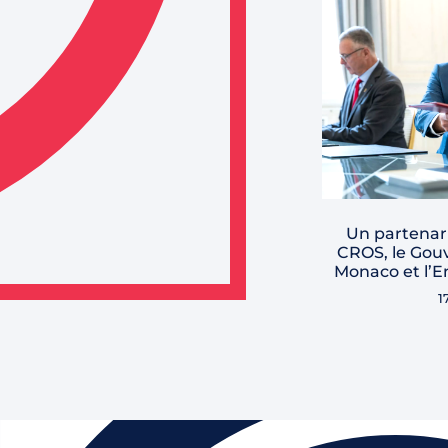
Un partenari
CROS, le Gou
Monaco et l’E
1