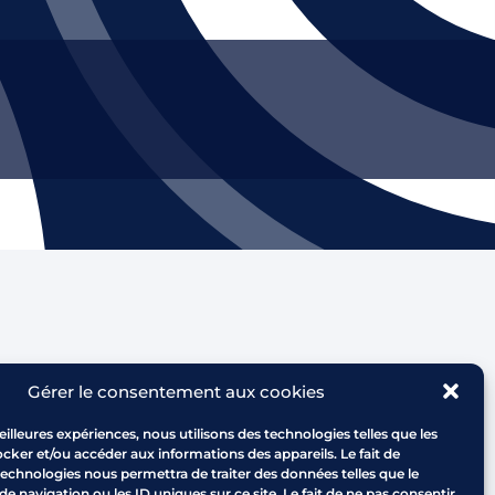
Gérer le consentement aux cookies
e l'Arbois - RD 543
0 CABRIES
eilleures expériences, nous utilisons des technologies telles que les
cker et/ou accéder aux informations des appareils. Le fait de
nt venir au CROS
technologies nous permettra de traiter des données telles que le
es : du lundi au vendredi
navigation ou les ID uniques sur ce site. Le fait de ne pas consentir