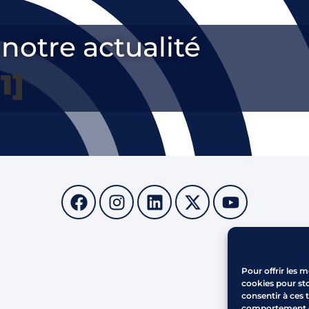
notre actualité
1]
Parc d
13 48
Pour offrir les m
cookies pour sto
Comme
consentir à ces 
Horair
comportement de 