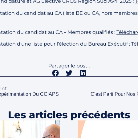
ndidature et AG Elective CROS Région Sud Avril 2025 :
T
ntation du candidat au CA (liste BE ou CA, hors membres q
ntation du candidat au CA – Membres qualifiés :
Téléchar
tation d’une liste pour l’élection du Bureau Exécutif :
Té
Partager le post :
ent
expérimentation Du CCIAPS
C’est Parti Pour Nos F
Les articles précédents