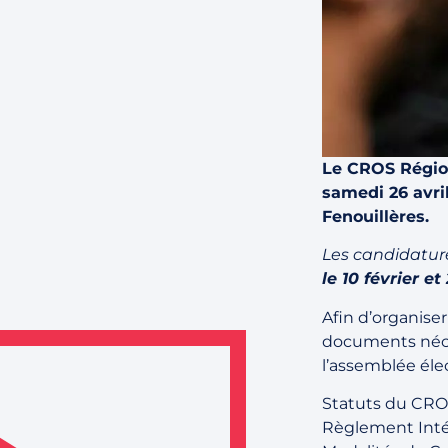
Le CROS Région
samedi 26 avril
Fenouillères.
Les candidatur
le 10 février e
Afin d’organise
documents néce
l’assemblée éle
Statuts du CRO
Règlement Inté