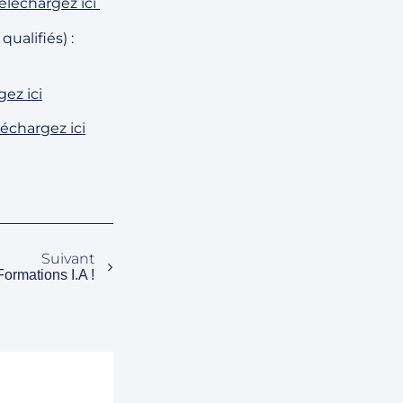
éléchargez ici
ualifiés) :
gez ici
léchargez ici
Suivant
ormations I.A !